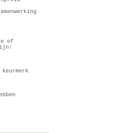
samenwerking
e of
zijn!
 keurmerk
ebben