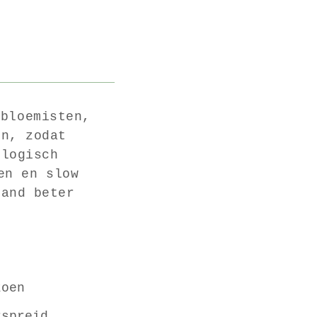
bloemisten,
en, zodat
ologisch
en en slow
land beter
.
zoen
erspreid