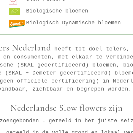
Biologische bloemen
Biologisch Dynamische bloemen
ers Nederland
heeft tot doel telers, 
 en consumenten, met elkaar te verbind
sche (SKAL ge
certificeerd
) bloemen, bi
e (SKAL + Demeter
ge
certificeerd
) bloem
geen officiële certificering) in Neder
vindbaar, zichtbaar en begrepen worden
Nederlandse
Slow flowers zijn
zoengebonden - geteeld in het juiste sei
 - geteeld in de volle grond en lokaal v