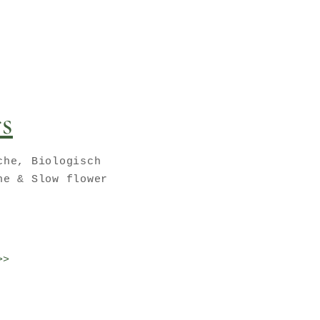
rs
che, Biologisch
he & Slow flower
>>