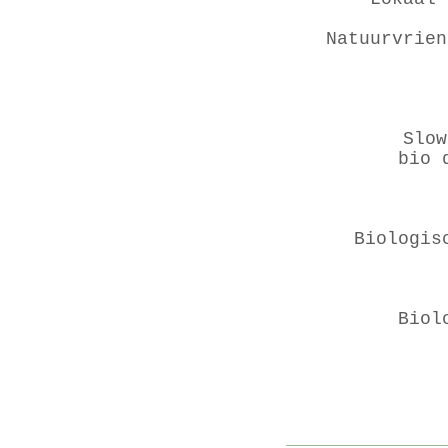
Natuurvrien
Slo
bio 
Biologis
Biol