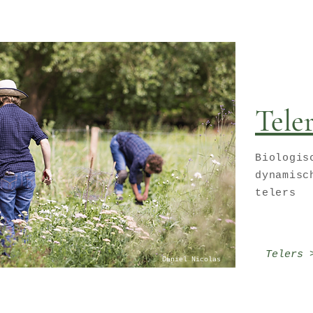
Tele
Biologis
dynamisc
telers
Telers 
Daniel Nicolas